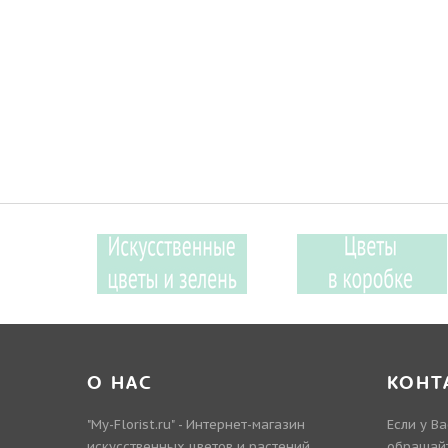
О НАС
КОНТ
"My-Florist.ru"
- Интернет-магазин
Если у В
искусственных цветов и растений.
обращай